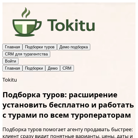
Главная
Подборки туров
Демо подборка
CRM для турагентства
Войти
Главная
Подборки
Демо
CRM
Tokitu
Подборка туров: расширение
установить бесплатно и работать
с турами по всем туроператорам
Подборка туров помогает агенту продавать быстрее:
клиент сразу видит понятные варианты, цены, даты и